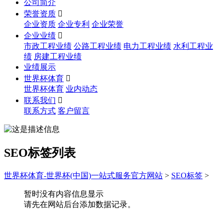
公司简介
荣誉资质

企业资质
企业专利
企业荣誉
企业业绩

市政工程业绩
公路工程业绩
电力工程业绩
水利工程业
绩
房建工程业绩
业绩展示
世界杯体育

世界杯体育
业内动态
联系我们

联系方式
客户留言
SEO标签列表
世界杯体育-世界杯(中国)一站式服务官方网站
>
SEO标签
>
暂时没有内容信息显示
请先在网站后台添加数据记录。