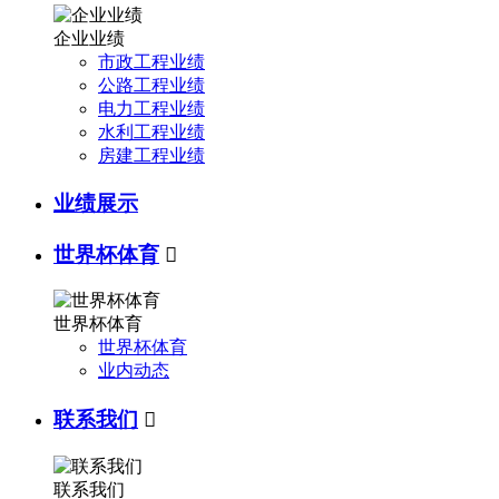
企业业绩
市政工程业绩
公路工程业绩
电力工程业绩
水利工程业绩
房建工程业绩
业绩展示
世界杯体育

世界杯体育
世界杯体育
业内动态
联系我们

联系我们