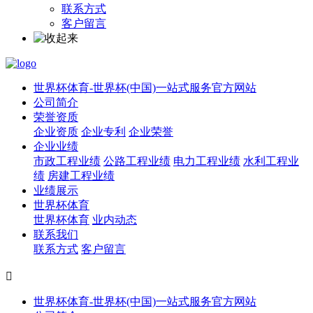
联系方式
客户留言
世界杯体育-世界杯(中国)一站式服务官方网站
公司简介
荣誉资质
企业资质
企业专利
企业荣誉
企业业绩
市政工程业绩
公路工程业绩
电力工程业绩
水利工程业
绩
房建工程业绩
业绩展示
世界杯体育
世界杯体育
业内动态
联系我们
联系方式
客户留言

世界杯体育-世界杯(中国)一站式服务官方网站