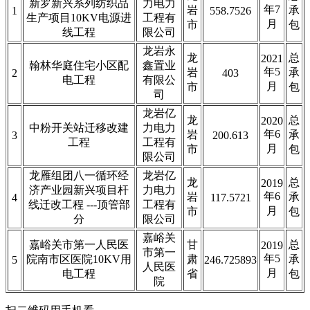
新罗新兴系列纺织品
力电力
年7
岩
承
1
558.7526
生产项目10KV电源进
工程有
月
市
包
线工程
限公司
龙岩永
龙
总
2021
翰林华庭住宅小区配
鑫置业
年5
岩
承
2
403
电工程
有限公
月
市
包
司
龙岩亿
龙
总
2020
中粉开关站迁移改建
力电力
年6
岩
承
3
200.613
工程
工程有
月
市
包
限公司
龙雁组团八一循环经
龙岩亿
龙
总
2019
济产业园新兴项目杆
力电力
年6
岩
承
4
117.5721
线迁改工程 ---顶管部
工程有
月
市
包
分
限公司
嘉峪关
嘉峪关市第一人民医
甘
总
2019
市第一
年5
院南市区医院10KV用
肃
承
5
246.725893
人民医
月
电工程
省
包
院