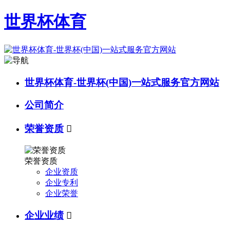
世界杯体育
世界杯体育-世界杯(中国)一站式服务官方网站
公司简介
荣誉资质

荣誉资质
企业资质
企业专利
企业荣誉
企业业绩
