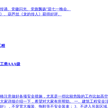
党章传诵、党徽闪光、党旗飘扬”迎七一晚会。
》、葫芦丝《龙的传人》获得好评。
工程
工类AAA级
格注意做好各项安全措施，尤其是一些比较危险的工作比如高空
家详细介绍一下，希望对大家有所帮助。 一、建筑工程安全注意事
），不穿宽大服装、拖鞋等不安全装束； 3、不进入吊装区域、