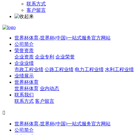
联系方式
客户留言
世界杯体育-世界杯(中国)一站式服务官方网站
公司简介
荣誉资质
企业资质
企业专利
企业荣誉
企业业绩
市政工程业绩
公路工程业绩
电力工程业绩
水利工程业绩
业绩展示
世界杯体育
世界杯体育
业内动态
联系我们
联系方式
客户留言

世界杯体育-世界杯(中国)一站式服务官方网站
公司简介