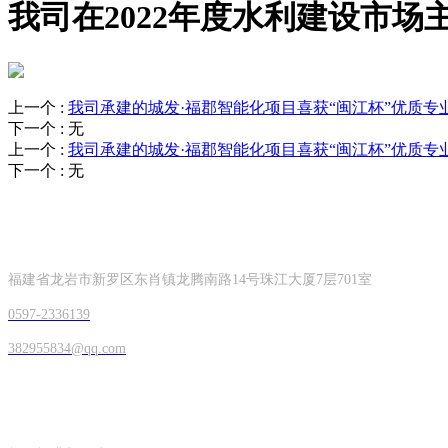
我司在2022年度水利建设市场
上一个
:
我司承建的城发·福郡智能化项目喜获“闽江杯”优质专
下一个
:
无
上一个
:
我司承建的城发·福郡智能化项目喜获“闽江杯”优质专
下一个
:
无
CONTACT INFORMATION
联系方式
福建省龙岩市新罗区东肖镇龙腾南路14号珠江大厦7层701室
0597-2336139
382955834@qq.com
WEBSITE QR CODE
网站二维码