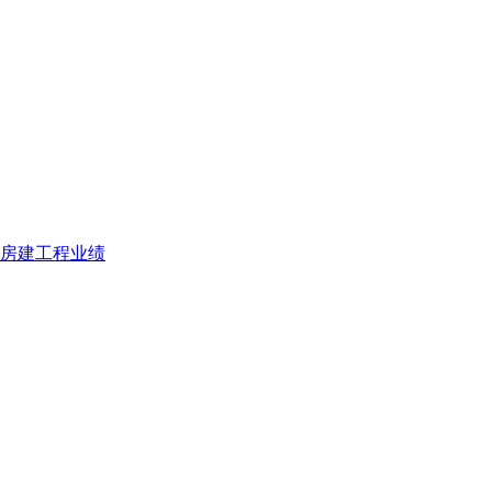
房建工程业绩