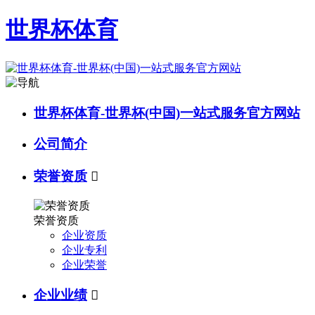
世界杯体育
世界杯体育-世界杯(中国)一站式服务官方网站
公司简介
荣誉资质

荣誉资质
企业资质
企业专利
企业荣誉
企业业绩
