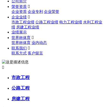
公司简介
荣誉资质

企业资质
企业专利
企业荣誉
企业业绩

市政工程业绩
公路工程业绩
电力工程业绩
水利工程业
绩
房建工程业绩
业绩展示
世界杯体育

世界杯体育
业内动态
联系我们

联系方式
客户留言

市政工程
公路工程
房建工程