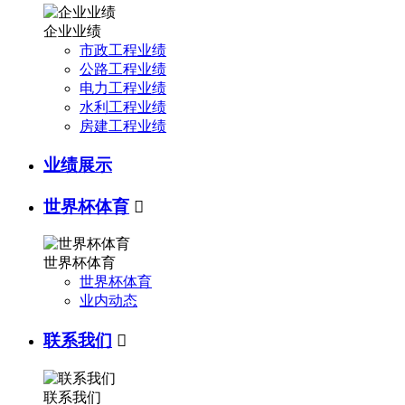
企业业绩
市政工程业绩
公路工程业绩
电力工程业绩
水利工程业绩
房建工程业绩
业绩展示
世界杯体育

世界杯体育
世界杯体育
业内动态
联系我们

联系我们