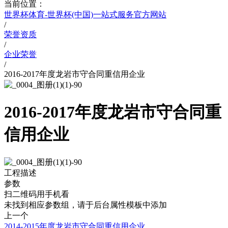
当前位置：
世界杯体育-世界杯(中国)一站式服务官方网站
/
荣誉资质
/
企业荣誉
/
2016-2017年度龙岩市守合同重信用企业
2016-2017年度龙岩市守合同重
信用企业
工程描述
参数
扫二维码用手机看
未找到相应参数组，请于后台属性模板中添加
上一个
2014-2015年度龙岩市守合同重信用企业