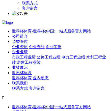
联系方式
客户留言
世界杯体育-世界杯(中国)一站式服务官方网站
公司简介
荣誉资质
企业资质
企业专利
企业荣誉
企业业绩
市政工程业绩
公路工程业绩
电力工程业绩
水利工程业
绩
房建工程业绩
业绩展示
世界杯体育
世界杯体育
业内动态
联系我们
联系方式
客户留言

世界杯体育-世界杯(中国)一站式服务官方网站