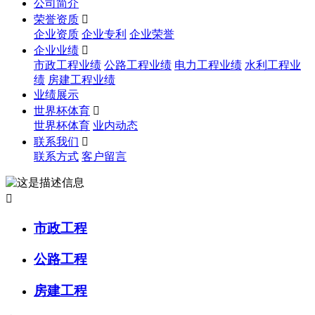
公司简介
荣誉资质

企业资质
企业专利
企业荣誉
企业业绩

市政工程业绩
公路工程业绩
电力工程业绩
水利工程业
绩
房建工程业绩
业绩展示
世界杯体育

世界杯体育
业内动态
联系我们

联系方式
客户留言

市政工程
公路工程
房建工程