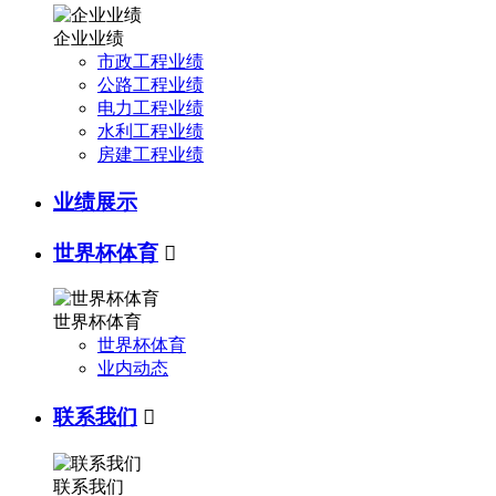
企业业绩
市政工程业绩
公路工程业绩
电力工程业绩
水利工程业绩
房建工程业绩
业绩展示
世界杯体育

世界杯体育
世界杯体育
业内动态
联系我们

联系我们