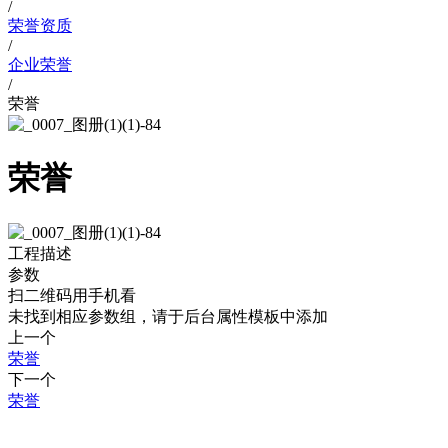
/
荣誉资质
/
企业荣誉
/
荣誉
荣誉
工程描述
参数
扫二维码用手机看
未找到相应参数组，请于后台属性模板中添加
上一个
荣誉
下一个
荣誉
CONTACT INFORMATION