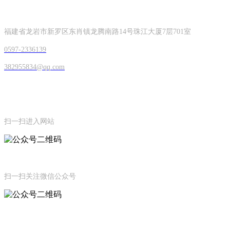
联系方式
福建省龙岩市新罗区东肖镇龙腾南路14号珠江大厦7层701室
0597-2336139
382955834@qq.com
WEBSITE QR CODE
网站二维码
扫一扫进入网站
微信公众号
扫一扫关注微信公众号
ONLINE MESSAGE