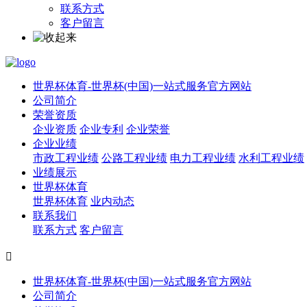
联系方式
客户留言
世界杯体育-世界杯(中国)一站式服务官方网站
公司简介
荣誉资质
企业资质
企业专利
企业荣誉
企业业绩
市政工程业绩
公路工程业绩
电力工程业绩
水利工程业绩
业绩展示
世界杯体育
世界杯体育
业内动态
联系我们
联系方式
客户留言

世界杯体育-世界杯(中国)一站式服务官方网站
公司简介