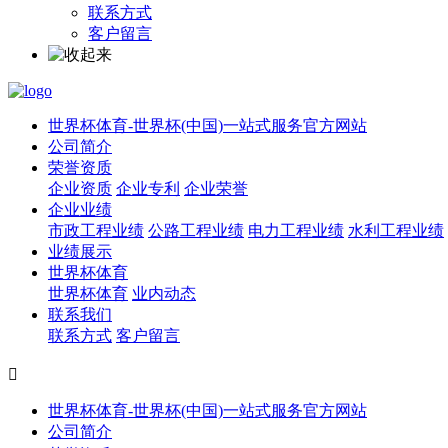
联系方式
客户留言
世界杯体育-世界杯(中国)一站式服务官方网站
公司简介
荣誉资质
企业资质
企业专利
企业荣誉
企业业绩
市政工程业绩
公路工程业绩
电力工程业绩
水利工程业绩
业绩展示
世界杯体育
世界杯体育
业内动态
联系我们
联系方式
客户留言

世界杯体育-世界杯(中国)一站式服务官方网站
公司简介