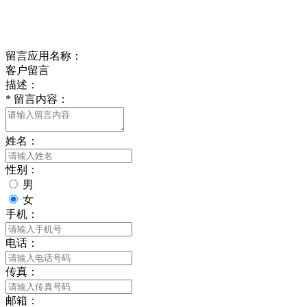
ONLINE MESSAGE
联系方式
留言应用名称：
客户留言
描述：
*
留言内容：
姓名：
性别：
男
女
手机：
电话：
传真：
邮箱：