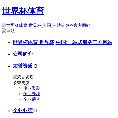
世界杯体育
世界杯体育-世界杯(中国)一站式服务官方网站
公司简介
荣誉资质

荣誉资质
企业资质
企业专利
企业荣誉
企业业绩
