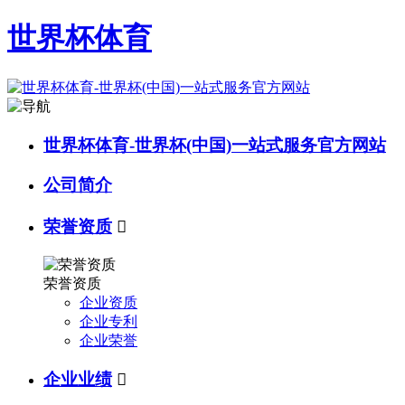
世界杯体育
世界杯体育-世界杯(中国)一站式服务官方网站
公司简介
荣誉资质

荣誉资质
企业资质
企业专利
企业荣誉
企业业绩
