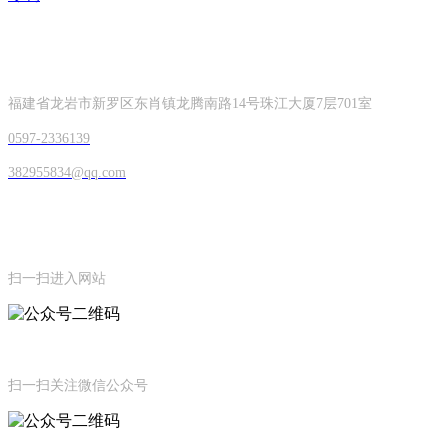
CONTACT INFORMATION
联系方式
福建省龙岩市新罗区东肖镇龙腾南路14号珠江大厦7层701室
0597-2336139
382955834@qq.com
WEBSITE QR CODE
网站二维码
扫一扫进入网站
微信公众号
扫一扫关注微信公众号