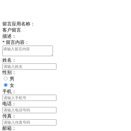
ONLINE MESSAGE
联系方式
留言应用名称：
客户留言
描述：
*
留言内容：
姓名：
性别：
男
女
手机：
电话：
传真：
邮箱：