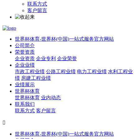
联系方式
客户留言
世界杯体育-世界杯(中国)一站式服务官方网站
公司简介
荣誉资质
企业资质
企业专利
企业荣誉
企业业绩
市政工程业绩
公路工程业绩
电力工程业绩
水利工程业
绩
房建工程业绩
业绩展示
世界杯体育
世界杯体育
业内动态
联系我们
联系方式
客户留言

世界杯体育-世界杯(中国)一站式服务官方网站