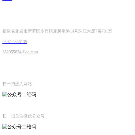
CONTACT INFORMATION
联系方式
福建省龙岩市新罗区东肖镇龙腾南路14号珠江大厦7层701室
0597-2336139
382955834@qq.com
WEBSITE QR CODE
网站二维码
扫一扫进入网站
微信公众号
扫一扫关注微信公众号