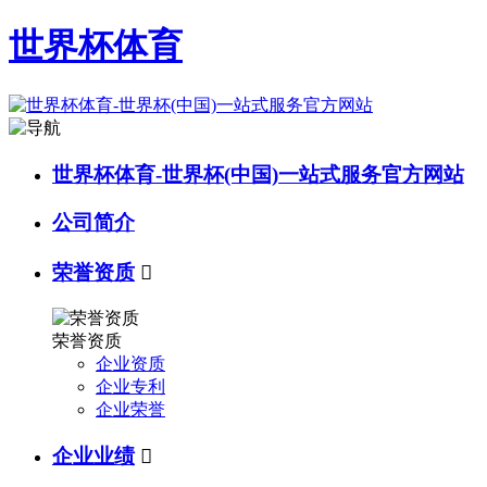
世界杯体育
世界杯体育-世界杯(中国)一站式服务官方网站
公司简介
荣誉资质

荣誉资质
企业资质
企业专利
企业荣誉
企业业绩
