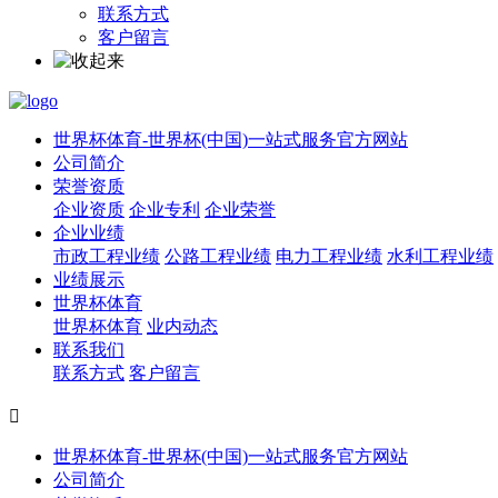
联系方式
客户留言
世界杯体育-世界杯(中国)一站式服务官方网站
公司简介
荣誉资质
企业资质
企业专利
企业荣誉
企业业绩
市政工程业绩
公路工程业绩
电力工程业绩
水利工程业绩
业绩展示
世界杯体育
世界杯体育
业内动态
联系我们
联系方式
客户留言

世界杯体育-世界杯(中国)一站式服务官方网站
公司简介