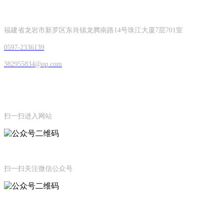
联系方式
福建省龙岩市新罗区东肖镇龙腾南路14号珠江大厦7层701室
0597-2336139
382955834@qq.com
WEBSITE QR CODE
网站二维码
扫一扫进入网站
微信公众号
扫一扫关注微信公众号
ONLINE MESSAGE