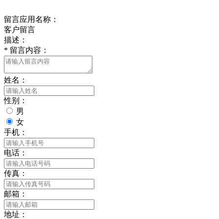
联系方式
留言应用名称：
客户留言
描述：
*
留言内容：
姓名：
性别：
男
女
手机：
电话：
传真：
邮箱：
地址：