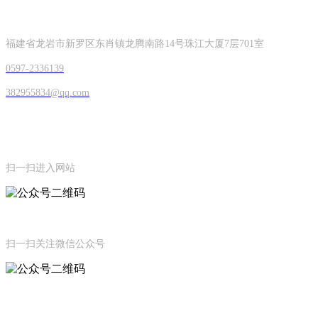
联系方式
福建省龙岩市新罗区东肖镇龙腾南路14号珠江大厦7层701室
0597-2336139
382955834@qq.com
WEBSITE QR CODE
网站二维码
扫一扫进入网站
微信公众号
扫一扫关注微信公众号
ONLINE MESSAGE