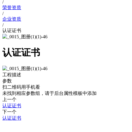
/
荣誉资质
/
企业资质
/
认证证书
认证证书
工程描述
参数
扫二维码用手机看
未找到相应参数组，请于后台属性模板中添加
上一个
认证证书
下一个
认证证书
CONTACT INFORMATION