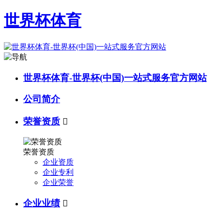
世界杯体育
世界杯体育-世界杯(中国)一站式服务官方网站
公司简介
荣誉资质

荣誉资质
企业资质
企业专利
企业荣誉
企业业绩
