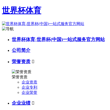
世界杯体育
世界杯体育-世界杯(中国)一站式服务官方网站
公司简介
荣誉资质

荣誉资质
企业资质
企业专利
企业荣誉
企业业绩
