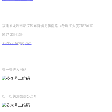
CONTACT INFORMATION
联系方式
福建省龙岩市新罗区东肖镇龙腾南路14号珠江大厦7层701室
0597-2336139
382955834@qq.com
WEBSITE QR CODE
网站二维码
扫一扫进入网站
微信公众号
扫一扫关注微信公众号