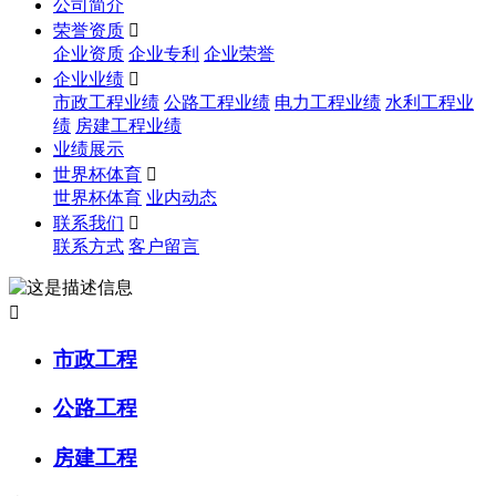
公司简介
荣誉资质

企业资质
企业专利
企业荣誉
企业业绩

市政工程业绩
公路工程业绩
电力工程业绩
水利工程业
绩
房建工程业绩
业绩展示
世界杯体育

世界杯体育
业内动态
联系我们

联系方式
客户留言

市政工程
公路工程
房建工程