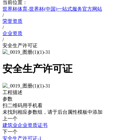
当前位置：
世界杯体育-世界杯(中国)一站式服务官方网站
/
荣誉资质
/
企业资质
/
安全生产许可证
安全生产许可证
工程描述
参数
扫二维码用手机看
未找到相应参数组，请于后台属性模板中添加
上一个
建筑业企业资质证书
下一个
安全生产许可证-1