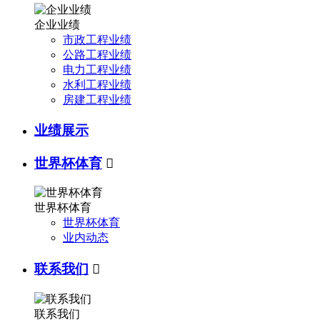
企业业绩
市政工程业绩
公路工程业绩
电力工程业绩
水利工程业绩
房建工程业绩
业绩展示
世界杯体育

世界杯体育
世界杯体育
业内动态
联系我们

联系我们