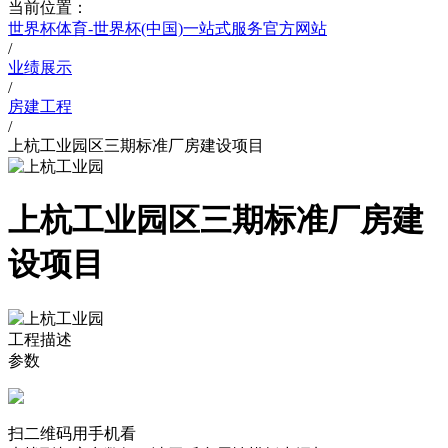
当前位置：
世界杯体育-世界杯(中国)一站式服务官方网站
/
业绩展示
/
房建工程
/
上杭工业园区三期标准厂房建设项目
上杭工业园区三期标准厂房建
设项目
工程描述
参数
扫二维码用手机看