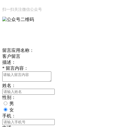
扫一扫关注微信公众号
ONLINE MESSAGE
联系方式
留言应用名称：
客户留言
描述：
*
留言内容：
姓名：
性别：
男
女
手机：