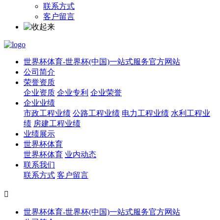
联系方式
客户留言
世界杯体育-世界杯(中国)一站式服务官方网站
公司简介
荣誉资质
企业资质
企业专利
企业荣誉
企业业绩
市政工程业绩
公路工程业绩
电力工程业绩
水利工程业
绩
房建工程业绩
业绩展示
世界杯体育
世界杯体育
业内动态
联系我们
联系方式
客户留言

世界杯体育-世界杯(中国)一站式服务官方网站