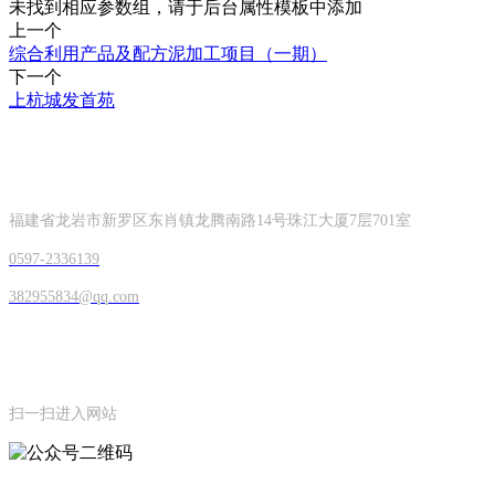
未找到相应参数组，请于后台属性模板中添加
上一个
综合利用产品及配方泥加工项目（一期）
下一个
上杭城发首苑
CONTACT INFORMATION
联系方式
福建省龙岩市新罗区东肖镇龙腾南路14号珠江大厦7层701室
0597-2336139
382955834@qq.com
WEBSITE QR CODE
网站二维码
扫一扫进入网站
微信公众号