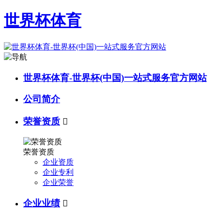
世界杯体育
世界杯体育-世界杯(中国)一站式服务官方网站
公司简介
荣誉资质

荣誉资质
企业资质
企业专利
企业荣誉
企业业绩
